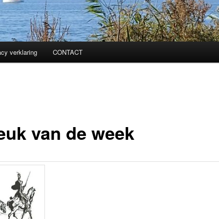
acy verklaring
CONTACT
euk van de week