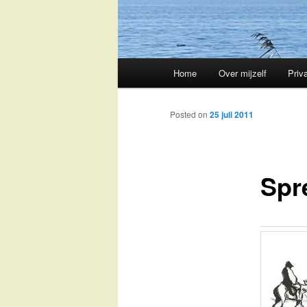
Main
Home
Over mijzelf
Priv
Skip
menu
to
Posted on
25 juli 2011
primary
Spr
content