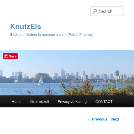
Sear
KnutzEls
It takes a lifetime to become a child (Pablo Picasso)
Save
Main
Home
Over mijzelf
Privacy verklaring
CONTACT
Skip
menu
to
Post
←
Previous
Next
→
navigation
primary