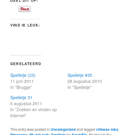
DEEL DIT OP:
VIND IK LEUK:
GERELATEERD
Spelletje (23)
Spelletje #35
11 juni 2011
28 augustus 2010
In "Brugge"
In "Spelletje"
Spelletje 31
6 augustus 2011
In "Zoeken en vinden op
internet"
This entry was posted in
Uncategorized
and tagged
chinese toko
,
filmposter
,
My fair lady
,
Spelletje
by
KnutzEls
. Bookmark the