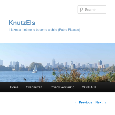
Sear
KnutzEls
It takes a lifetime to become a child (Pablo Picasso)
Main
Home
Over mijzelf
Privacy verklaring
CONTACT
Skip
menu
to
Post
←
Previous
Next
→
navigation
primary