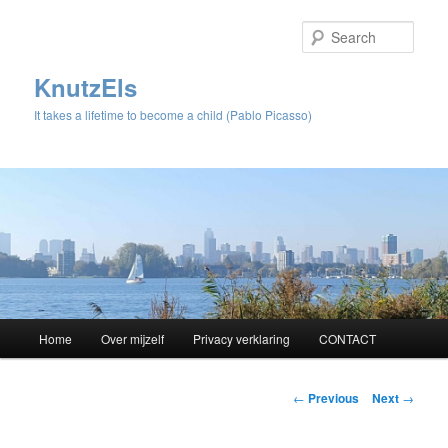
Sear
KnutzEls
It takes a lifetime to become a child (Pablo Picasso)
Main
Home
Over mijzelf
Privacy verklaring
CONTACT
Skip
menu
to
Post
←
Previous
Next
→
navigation
primary