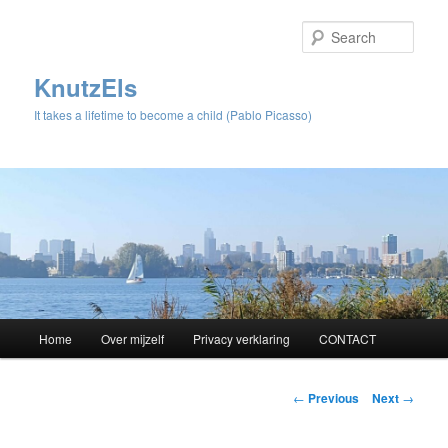
Sear
KnutzEls
It takes a lifetime to become a child (Pablo Picasso)
Main
Home
Over mijzelf
Privacy verklaring
CONTACT
Skip
menu
to
Post
←
Previous
Next
→
navigation
primary