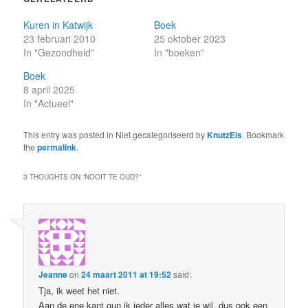
Kuren in Katwijk
Boek
23 februari 2010
25 oktober 2023
In "Gezondheid"
In "boeken"
Boek
8 april 2025
In "Actueel"
This entry was posted in Niet gecategoriseerd by
KnutzEls
. Bookmark
the
permalink
.
3 THOUGHTS ON “
NOOIT TE OUD?
”
Jeanne
on
24 maart 2011 at 19:52
said:
Tja, ik weet het niet.
Aan de ene kant gun ik ieder alles wat ie wil, dus ook een