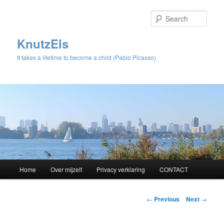
Sear
KnutzEls
It takes a lifetime to become a child (Pablo Picasso)
Main
Home
Over mijzelf
Privacy verklaring
CONTACT
Skip
menu
to
Post
←
Previous
Next
→
navigation
primary