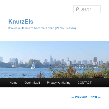
Sear
KnutzEls
It takes a lifetime to become a child (Pablo Picasso)
Main
Home
Over mijzelf
Privacy verklaring
CONTACT
Skip
menu
to
Post
←
Previous
Next
→
navigation
primary