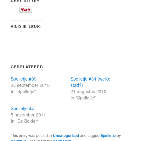
DEEL DIT OP:
VIND IK LEUK:
GERELATEERD
Spelletje #39
Spelletje #34 (welke
25 september 2010
stad?)
In "Spelletje"
21 augustus 2010
In "Spelletje"
Spelletje 44
5 november 2011
In "De Bolder"
This entry was posted in
Uncategorized
and tagged
Spelletje
by
KnutzEls
. Bookmark the
permalink
.