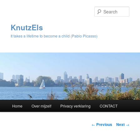
Sear
KnutzEls
It takes a lifetime to become a child (Pablo Picasso)
Main
Home
Over mijzelf
Privacy verklaring
CONTACT
Skip
menu
to
Post
←
Previous
Next
→
navigation
primary