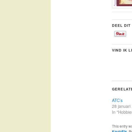
DEEL DIT
VIND IK 
GERELAT
ATC’s
28 januari
In "Hobbie
This entry w
KnutzEls
. 