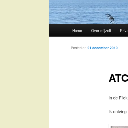
Main
Home
Over mijzelf
Priv
Skip
menu
to
Posted on
21 december 2010
primary
ATC
content
In de Flic
Ik ontving