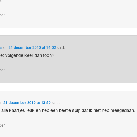
en...
ls
on
21 december 2010 at 14:02
said:
e: volgende keer dan toch?
en...
on
21 december 2010 at 13:50
said:
d alle kaartjes leuk en heb een beetje spijt dat ik niet heb meegedaan.
en...