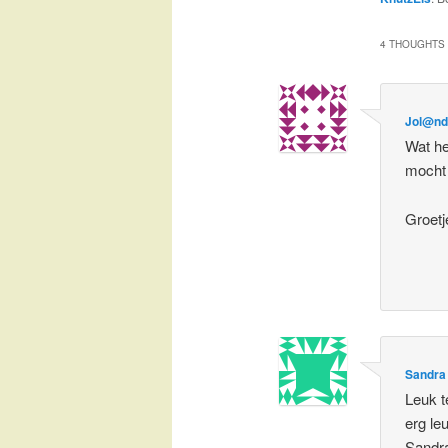
4 THOUGHTS 
Jol@n
Wat he
mocht 
Groetj
Sandra
Leuk t
erg le
Sandr