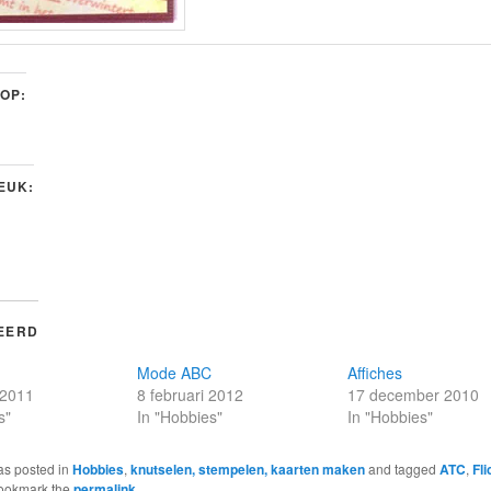
 OP:
LEUK:
EERD
Mode ABC
Affiches
 2011
8 februari 2012
17 december 2010
s"
In "Hobbies"
In "Hobbies"
as posted in
Hobbies
,
knutselen, stempelen, kaarten maken
and tagged
ATC
,
Fli
Bookmark the
permalink
.