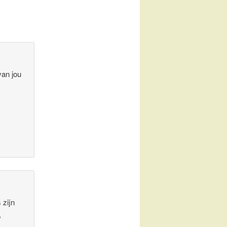
van jou
 zijn
,