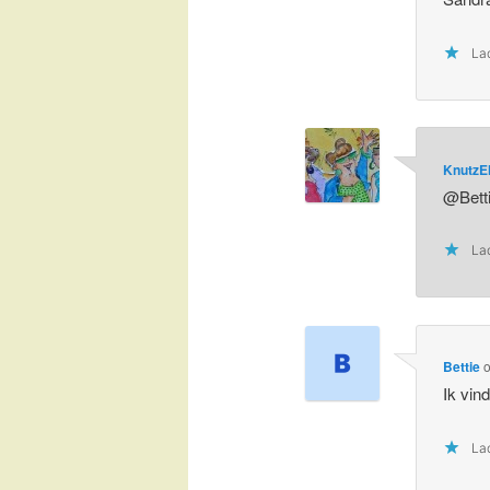
Lad
KnutzE
@Betti
Lad
Bettie
Ik vin
Lad