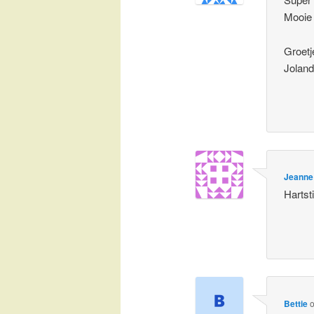
Mooie 
Groetj
Jolan
Jeanne
Hartst
Bettie