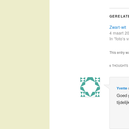
GERELAT
Zwart-wit
4 maart 2
In "foto's
This entry w
6 THOUGHTS 
Yvette
Goed g
tijdel