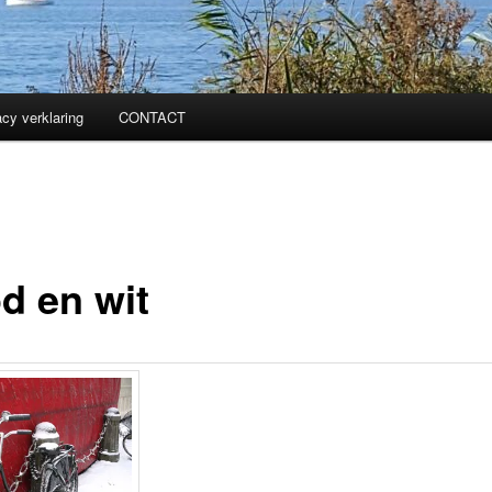
acy verklaring
CONTACT
d en wit