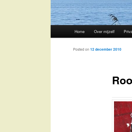
Main
Home
Over mijzelf
Priv
Skip
menu
to
Posted on
12 december 2010
primary
Roo
content