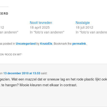
EERD
Nooit tevreden
Nostalgie
012
18 april 2025
18 juli 2012
 van anderen"
In "foto's van anderen"
In "foto's van ander
as posted in
Uncategorized
by
KnutzEls
. Bookmark the
permalink
.
ON “
ROOD EN WIT
”
on
13 december 2010 at 13:53
said:
ezien. Wat een mazzel dat er sneeuw lag en het rode plastic lijkt oo
ijk te hangen? Mooie kleuren met elkaar in contrast.