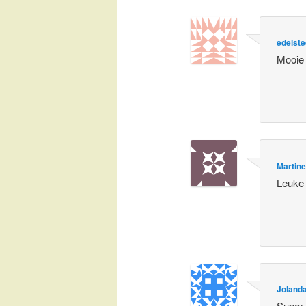
edelste
Mooie 
Martin
Leuke 
Joland
Super 