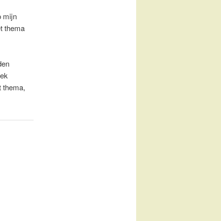
p mijn
et thema
den
eek
t thema,