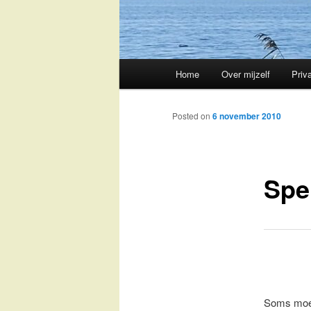
Main
Home
Over mijzelf
Priv
Skip
menu
to
Posted on
6 november 2010
primary
Spel
content
Soms moet 