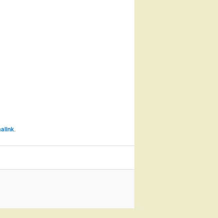
alink
.