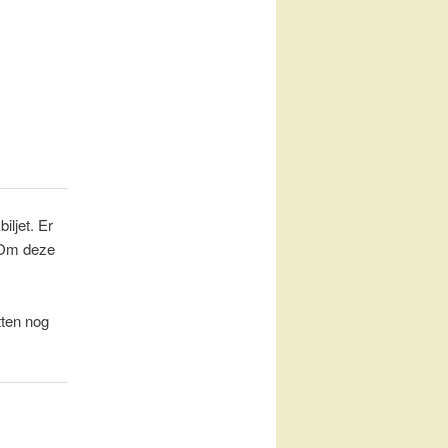
ljet. Er
. Om deze
tten nog