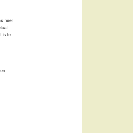
ms heel
taal
 is te
den