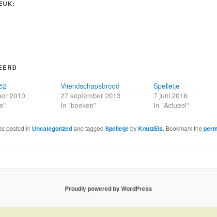
LEUK:
EERD
#52
Vriendschapsbrood
Spelletje
er 2010
27 september 2013
7 juni 2016
je"
In "boeken"
In "Actueel"
as posted in
Uncategorized
and tagged
Spelletje
by
KnutzEls
. Bookmark the
perm
Proudly powered by WordPress