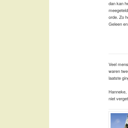
dan kan he
meegeteld 
orde. Zo h
Geleen en
Veel mense
waren twee
laatste gi
Hanneke, H
niet verge