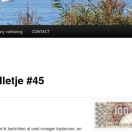
acy verklaring
CONTACT
letje #45
ik berichten al veel vroeger inplannen, en