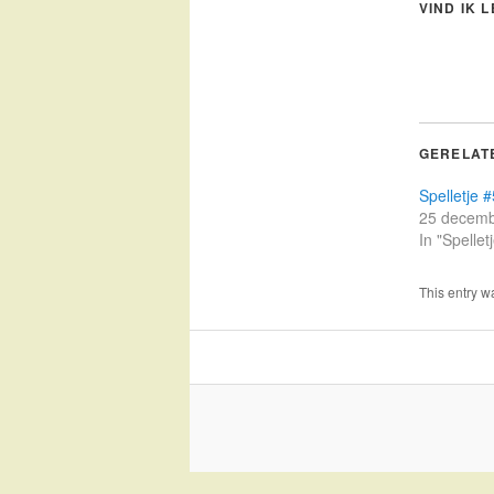
VIND IK 
GERELAT
Spelletje 
25 decemb
In "Spellet
This entry w