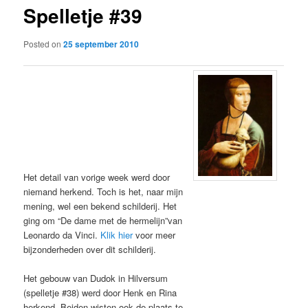
Spelletje #39
content
Posted on
25 september 2010
Het detail van vorige week werd door
niemand herkend. Toch is het, naar mijn
mening, wel een bekend schilderij. Het
ging om “De dame met de hermelijn”van
Leonardo da Vinci.
Klik hier
voor meer
bijzonderheden over dit schilderij.
Het gebouw van Dudok in Hilversum
(spelletje #38) werd door Henk en Rina
herkend. Beiden wisten ook de plaats te