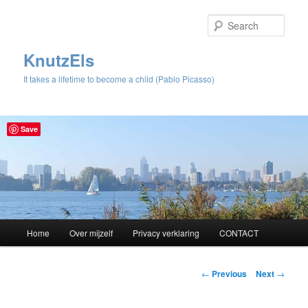
Sear
KnutzEls
It takes a lifetime to become a child (Pablo Picasso)
Save
Main
Home
Over mijzelf
Privacy verklaring
CONTACT
Skip
menu
to
Post
←
Previous
Next
→
navigation
primary