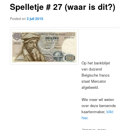
Spelletje # 27 (waar is dit?)
content
Posted on
3 juli 2010
Op het bankbiljet
van duizend
Belgische francs
staat Mercator
afgebeeld.
Wie meer wil weten
over deze beroemde
kaartenmaker,
klikt
hier
.
Jammer, maar