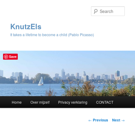
Sear
KnutzEls
It takes a lifetime to become a child (Pablo Picasso)
Save
Main
Home
Over mijzelf
Privacy verklaring
CONTACT
Skip
menu
to
Post
←
Previous
Next
→
navigation
primary