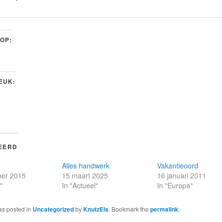
 OP:
LEUK:
EERD
Alles handwerk
Vakantieoord
er 2015
15 maart 2025
16 januari 2011
"
In "Actueel"
In "Europa"
as posted in
Uncategorized
by
KnutzEls
. Bookmark the
permalink
.