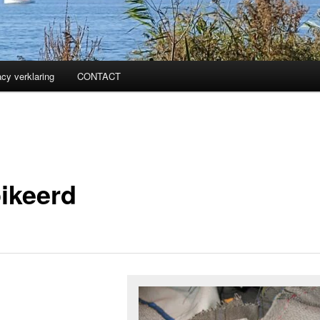
acy verklaring
CONTACT
ikeerd