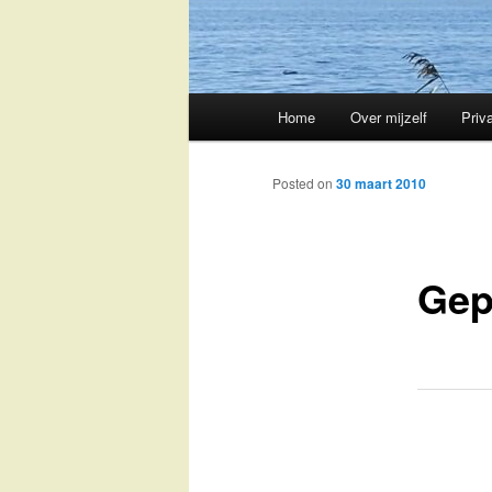
Main
Home
Over mijzelf
Priv
Skip
menu
to
Posted on
30 maart 2010
primary
Gep
content