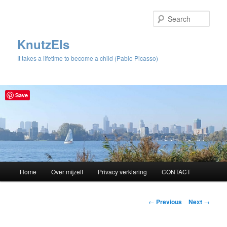
Sear
KnutzEls
It takes a lifetime to become a child (Pablo Picasso)
Save
Main
Home
Over mijzelf
Privacy verklaring
CONTACT
Skip
menu
to
Post
←
Previous
Next
→
navigation
primary