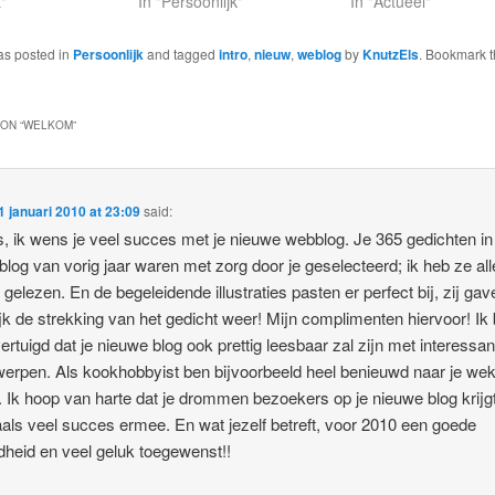
t"
In "Persoonlijk"
In "Actueel"
as posted in
Persoonlijk
and tagged
intro
,
nieuw
,
weblog
by
KnutzEls
. Bookmark 
ON “
WELKOM
”
1 januari 2010 at 23:09
said:
s, ik wens je veel succes met je nieuwe webblog. Je 365 gedichten in
 blog van vorig jaar waren met zorg door je geselecteerd; ik heb ze al
r gelezen. En de begeleidende illustraties pasten er perfect bij, zij gav
ijk de strekking van het gedicht weer! Mijn complimenten hiervoor! Ik
ertuigd dat je nieuwe blog ook prettig leesbaar zal zijn met interessan
erpen. Als kookhobbyist ben bijvoorbeeld heel benieuwd naar je wek
. Ik hoop van harte dat je drommen bezoekers op je nieuwe blog krijgt
ls veel succes ermee. En wat jezelf betreft, voor 2010 een goede
heid en veel geluk toegewenst!!