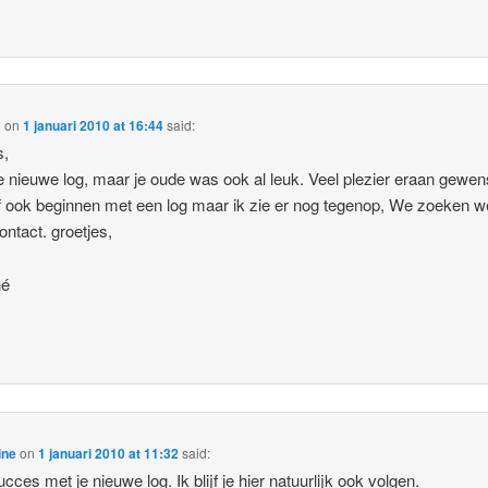
é
on
1 januari 2010 at 16:44
said:
s,
e nieuwe log, maar je oude was ook al leuk. Veel plezier eraan gewens
lf ook beginnen met een log maar ik zie er nog tegenop, We zoeken w
ontact. groetjes,
hé
ine
on
1 januari 2010 at 11:32
said:
ucces met je nieuwe log. Ik blijf je hier natuurlijk ook volgen.