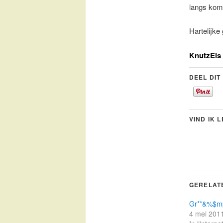
langs kom
Hartelijke
KnutzEls
DEEL DIT
VIND IK 
GERELAT
Gr**&%$mp
4 mei 201