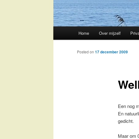
Main
Home
Over mijzelf
Priv
Skip
menu
to
Posted on
17 december 2009
primary
Wel
content
Een nog ma
En natuurl
gedicht.
Maar om 00