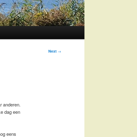
Post
Next
→
navigation
r anderen.
lke dag een
 nog eens