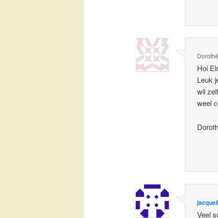
Doroth
Hoi El
Leuk j
wil ze
weel c
Dorot
jacquel
Veel s