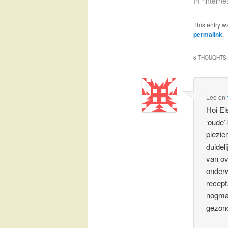
In "interne
This entry w
permalink
.
6 THOUGHTS 
Leo
on
Hoi El
‘oude’
plezie
duidel
van ov
onderw
recept
nogmaa
gezond