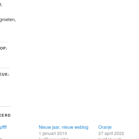
t.
 groeten,
 OP:
LEUK:
EERD
ffff
Nieuw jaar, nieuw weblog
Oranje
1
1 januari 2010
27 april 2022