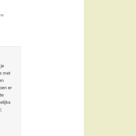
the
 je
le met
en
 ben er
te
elijks
;