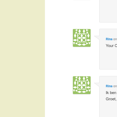
Rina
o
Your
Rina
o
Ik ben
Groet,