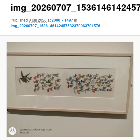
img_20260707_153614614245
content
Published
8 juli 2026
at
2000 × 1497
in
img_20260707_1536146142457532370063701576