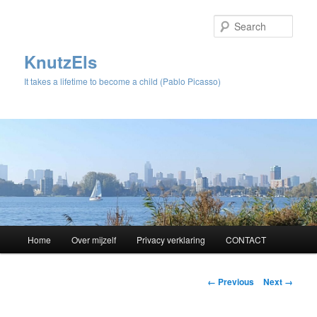
Sear
KnutzEls
It takes a lifetime to become a child (Pablo Picasso)
Main
Home
Over mijzelf
Privacy verklaring
CONTACT
Skip
menu
to
Image
← Previous
Next →
navigation
primary