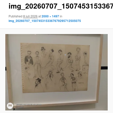
img_20260707_150745315336
content
Published
8 juli 2026
at
2000 × 1497
in
img_20260707_1507453153367679295712505075