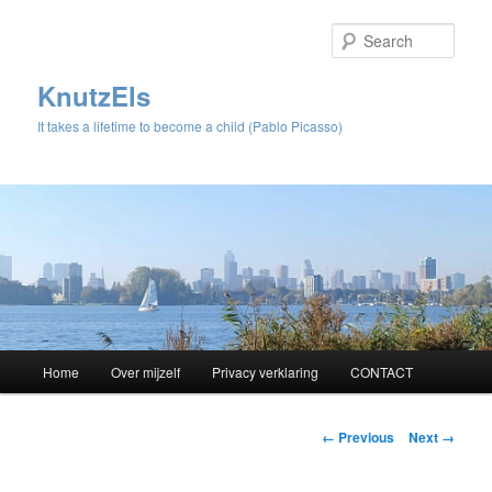
Sear
KnutzEls
It takes a lifetime to become a child (Pablo Picasso)
Main
Home
Over mijzelf
Privacy verklaring
CONTACT
Skip
menu
to
Image
← Previous
Next →
navigation
primary