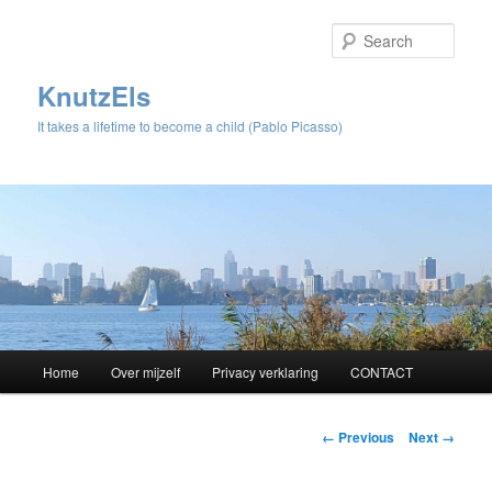
Sear
KnutzEls
It takes a lifetime to become a child (Pablo Picasso)
Main
Home
Over mijzelf
Privacy verklaring
CONTACT
Skip
menu
to
Image
← Previous
Next →
navigation
primary