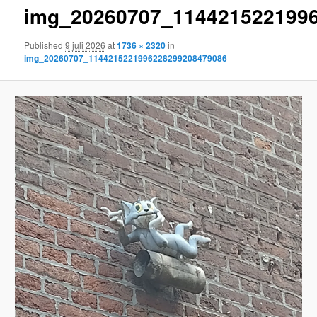
img_20260707_114421522199
content
Published
9 juli 2026
at
1736 × 2320
in
img_20260707_1144215221996228299208479086