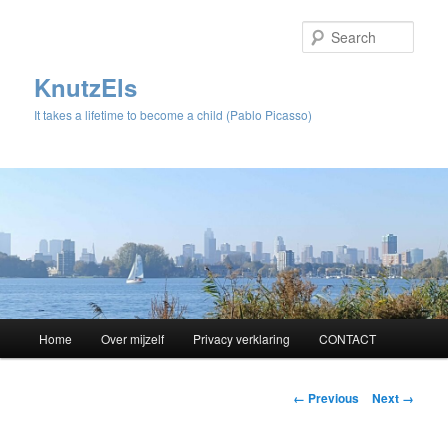
Sear
KnutzEls
It takes a lifetime to become a child (Pablo Picasso)
Main
Home
Over mijzelf
Privacy verklaring
CONTACT
Skip
menu
to
Image
← Previous
Next →
navigation
primary