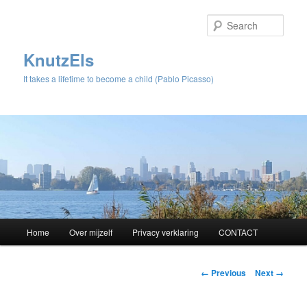
Sear
KnutzEls
It takes a lifetime to become a child (Pablo Picasso)
Main
Home
Over mijzelf
Privacy verklaring
CONTACT
Skip
menu
to
Image
← Previous
Next →
navigation
primary