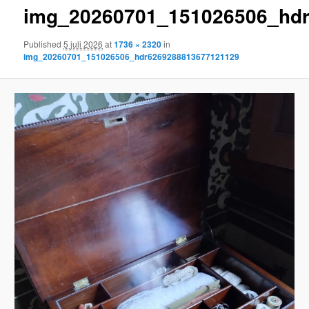
img_20260701_151026506_hd
content
Published
5 juli 2026
at
1736 × 2320
in
img_20260701_151026506_hdr6269288813677121129