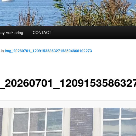
acy verklaring
CONTACT
in
img_20260701_1209153586327158504866102273
_20260701_120915358632