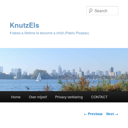
Sear
KnutzEls
It takes a lifetime to become a child (Pablo Picasso)
Main
Home
Over mijzelf
Privacy verklaring
CONTACT
Skip
menu
to
Image
← Previous
Next →
navigation
primary