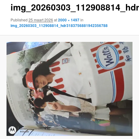
img_20260303_112908814_hd
content
Published
25 maart 2026
at
2000 × 1497
in
img_20260303_112908814_hdr3183756881942356788