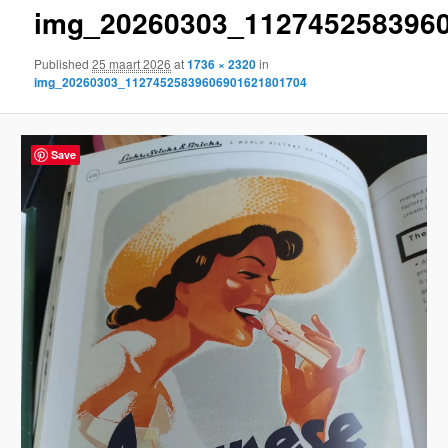
img_20260303_112745258396
content
Published
25 maart 2026
at
1736 × 2320
in
img_20260303_11274525839606901621801704
Save