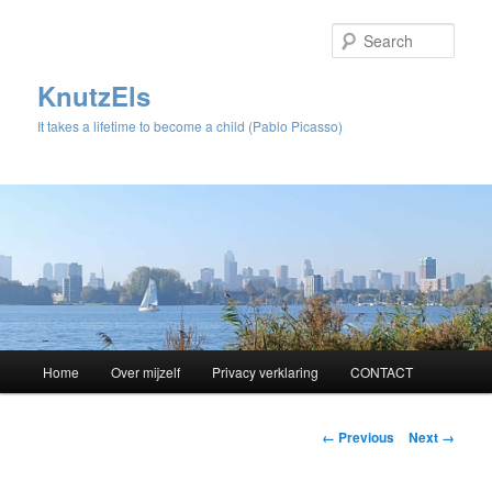
Sear
KnutzEls
It takes a lifetime to become a child (Pablo Picasso)
Main
Home
Over mijzelf
Privacy verklaring
CONTACT
Skip
menu
to
Image
← Previous
Next →
navigation
primary