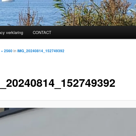
acy verklaring
CONTACT
 × 2560
in
IMG_20240814_152749392
_20240814_152749392