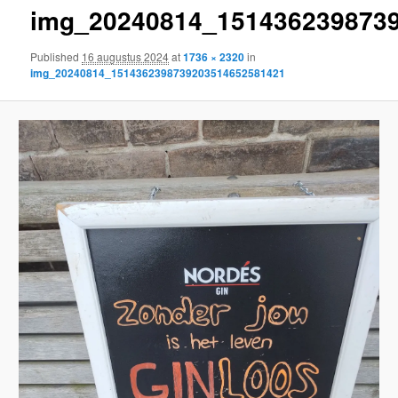
img_20240814_151436239873
content
Published
16 augustus 2024
at
1736 × 2320
in
img_20240814_1514362398739203514652581421