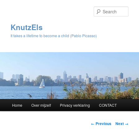
Sear
KnutzEls
It takes a lifetime to become a child (Pablo Picasso)
Main
Home
Over mijzelf
Privacy verklaring
CONTACT
Skip
menu
to
Image
← Previous
Next →
navigation
primary