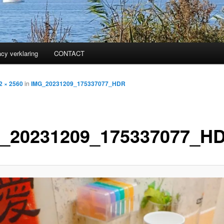
acy verklaring
CONTACT
2 × 2560
in
IMG_20231209_175337077_HDR
_20231209_175337077_H