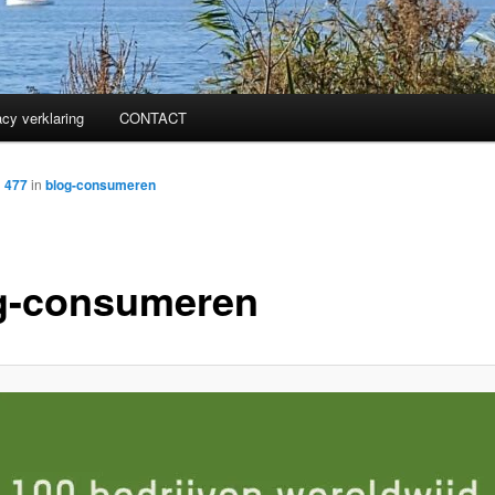
acy verklaring
CONTACT
× 477
in
blog-consumeren
g-consumeren