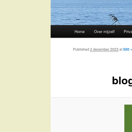
Main
Home
Over mijzelf
Priv
Skip
menu
to
Published
2 december 2023
at
500 
primary
blo
content