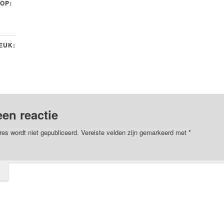
 OP:
LEUK:
een reactie
res wordt niet gepubliceerd.
Vereiste velden zijn gemarkeerd met
*