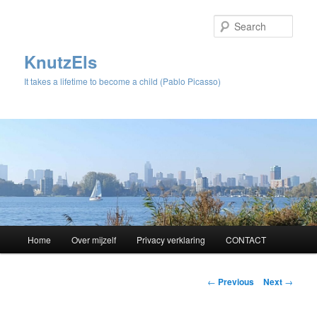
Sear
KnutzEls
It takes a lifetime to become a child (Pablo Picasso)
Main
Home
Over mijzelf
Privacy verklaring
CONTACT
Skip
menu
to
Post
←
Previous
Next
→
navigation
primary