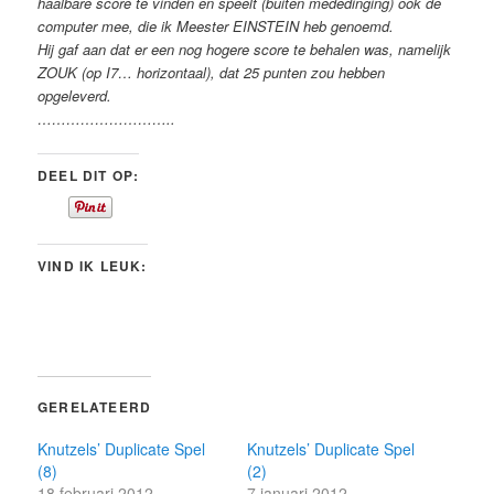
haalbare score te vinden en speelt (buiten mededinging) ook de
computer mee, die ik Meester EINSTEIN heb genoemd.
Hij gaf aan dat er een nog hogere score te behalen was, namelijk
ZOUK (op I7… horizontaal), dat 25 punten zou hebben
opgeleverd.
………………………..
DEEL DIT OP:
VIND IK LEUK:
GERELATEERD
Knutzels’ Duplicate Spel
Knutzels’ Duplicate Spel
(8)
(2)
18 februari 2012
7 januari 2012