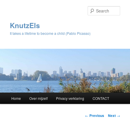
Sear
KnutzEls
It takes a lifetime to become a child (Pablo Picasso)
Main
Home
Over mijzelf
Privacy verklaring
CONTACT
Skip
menu
to
Post
←
Previous
Next
→
navigation
primary