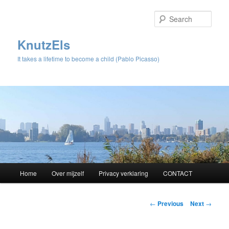
Sear
KnutzEls
It takes a lifetime to become a child (Pablo Picasso)
Main
Home
Over mijzelf
Privacy verklaring
CONTACT
Skip
menu
to
Post
←
Previous
Next
→
navigation
primary