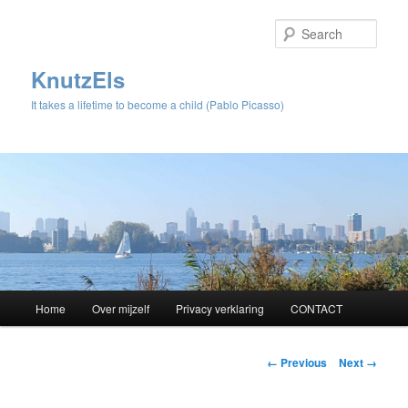
Sear
KnutzEls
It takes a lifetime to become a child (Pablo Picasso)
Main
Home
Over mijzelf
Privacy verklaring
CONTACT
Skip
menu
to
Image
← Previous
Next →
navigation
primary