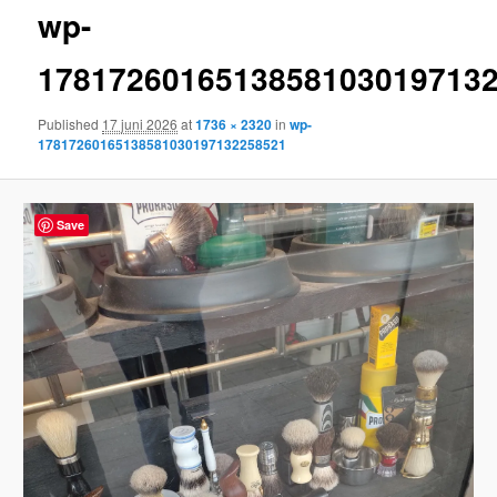
wp-
content
1781726016513858103019713
Published
17 juni 2026
at
1736 × 2320
in
wp-
17817260165138581030197132258521
Save