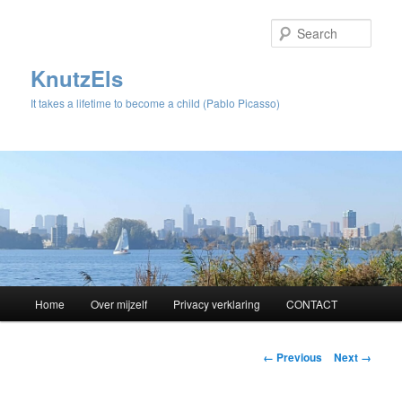
Sear
KnutzEls
It takes a lifetime to become a child (Pablo Picasso)
Main
Home
Over mijzelf
Privacy verklaring
CONTACT
Skip
menu
to
Image
← Previous
Next →
navigation
primary