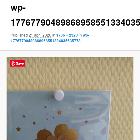
wp-
content
1776779048986895855133403
Published
21 april 2026
at
1736 × 2320
in
wp-
17767790489868958551334035635778
Save