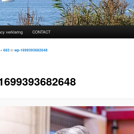
acy verklaring
CONTACT
 × 683
in
wp-1699393682648
1699393682648