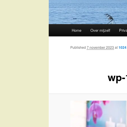
Main
Home
Over mijzelf
Priv
Skip
menu
to
Published
7 november 2023
at
1024
primary
wp-
content