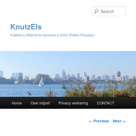
Sear
KnutzEls
It takes a lifetime to become a child (Pablo Picasso)
Main
Home
Over mijzelf
Privacy verklaring
CONTACT
Skip
menu
to
Image
← Previous
Next →
navigation
primary