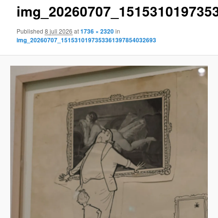
img_20260707_151531019735
content
Published
8 juli 2026
at
1736 × 2320
in
img_20260707_1515310197353361397854032693