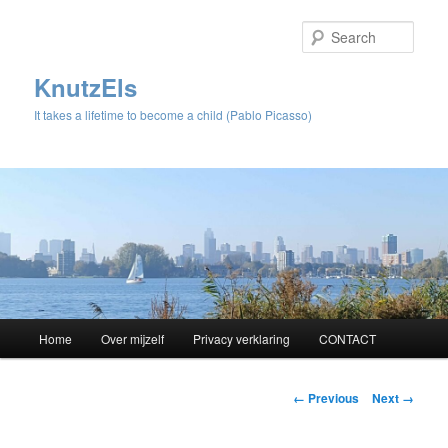
Sear
KnutzEls
It takes a lifetime to become a child (Pablo Picasso)
Main
Home
Over mijzelf
Privacy verklaring
CONTACT
Skip
menu
to
Image
← Previous
Next →
navigation
primary