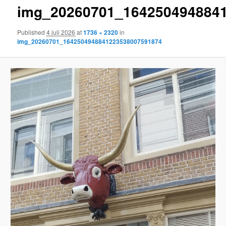
img_20260701_164250494884
content
Published
4 juli 2026
at
1736 × 2320
in
img_20260701_1642504948841223538007591874