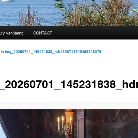
acy verklaring
CONTACT
in
img_20260701_145231838_hdr2898711745468848376
_20260701_145231838_hd