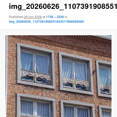
img_20260626_110739190855
content
Published
29 juni 2026
at
1736 × 2320
in
img_20260626_1107391908551843417666092680