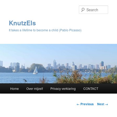
Sear
KnutzEls
It takes a lifetime to become a child (Pablo Picasso)
Main
Home
Over mijzelf
Privacy verklaring
CONTACT
Skip
menu
to
Image
← Previous
Next →
navigation
primary