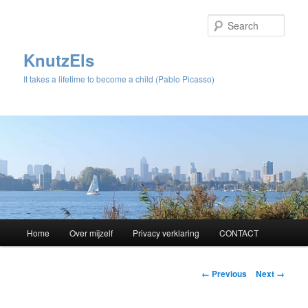
Sear
KnutzEls
It takes a lifetime to become a child (Pablo Picasso)
Main
Home
Over mijzelf
Privacy verklaring
CONTACT
Skip
menu
to
Image
← Previous
Next →
navigation
primary