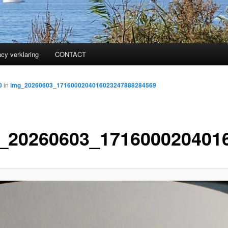
acy verklaring
CONTACT
0
in
img_20260603_1716000204016023247888284569
_20260603_171600020401