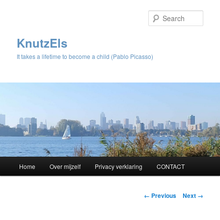
Sear
KnutzEls
It takes a lifetime to become a child (Pablo Picasso)
Main
Home
Over mijzelf
Privacy verklaring
CONTACT
Skip
menu
to
Image
← Previous
Next →
navigation
primary