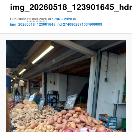
img_20260518_123901645_hd
content
Published
23 mei 2026
at
1736 × 2320
in
img_20260518_123901645_hdr2740802871034909009