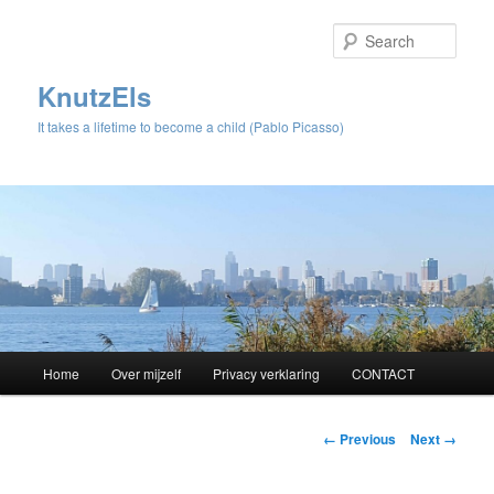
Sear
KnutzEls
It takes a lifetime to become a child (Pablo Picasso)
Main
Home
Over mijzelf
Privacy verklaring
CONTACT
Skip
menu
to
Image
← Previous
Next →
navigation
primary