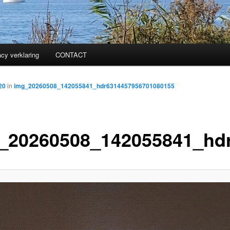
acy verklaring
CONTACT
20
in
img_20260508_142055841_hdr6314457956701080155
_20260508_142055841_hd