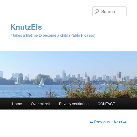
Sear
KnutzEls
It takes a lifetime to become a child (Pablo Picasso)
Main
Home
Over mijzelf
Privacy verklaring
CONTACT
Skip
menu
to
Image
← Previous
Next →
navigation
primary