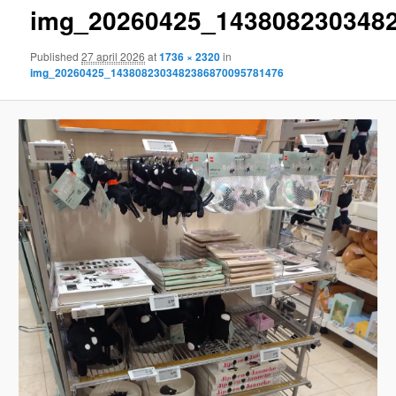
img_20260425_143808230348
content
Published
27 april 2026
at
1736 × 2320
in
img_20260425_1438082303482386870095781476