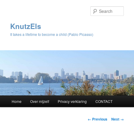
Sear
KnutzEls
It takes a lifetime to become a child (Pablo Picasso)
Main
Home
Over mijzelf
Privacy verklaring
CONTACT
Skip
menu
to
Image
← Previous
Next →
navigation
primary