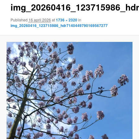
img_20260416_123715986_hd
content
Published
16 april 2026
at
1736 × 2320
in
img_20260416_123715986_hdr7140449790169567277