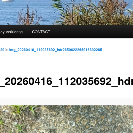
acy verklaring
CONTACT
320
in
img_20260416_112035692_hdr2650622265916892285
_20260416_112035692_hd