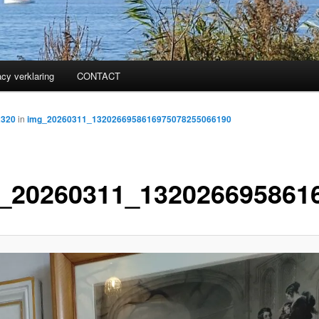
acy verklaring
CONTACT
2320
in
img_20260311_1320266958616975078255066190
_20260311_132026695861