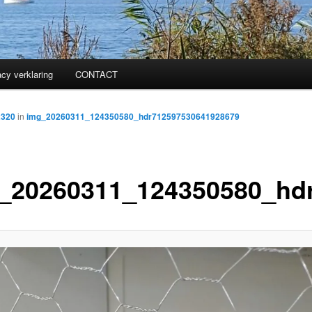
acy verklaring
CONTACT
2320
in
img_20260311_124350580_hdr712597530641928679
_20260311_124350580_hd