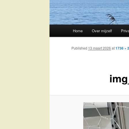
Main
Home
Over mijzelf
Priv
Skip
menu
to
Published
13 maart 2026
at
1736 × 
primary
img
content