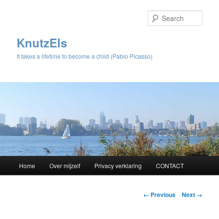
Sear
KnutzEls
It takes a lifetime to become a child (Pablo Picasso)
Main
Home
Over mijzelf
Privacy verklaring
CONTACT
Skip
menu
to
Image
← Previous
Next →
navigation
primary