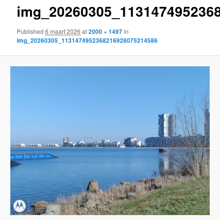
img_20260305_113147495236
content
Published
6 maart 2026
at
2000 × 1497
in
img_20260305_1131474952368216928075214586