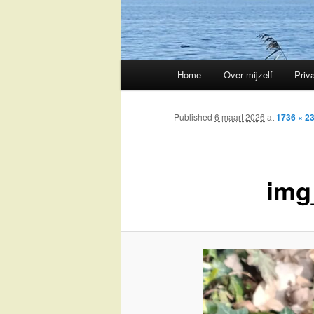
Main
Home
Over mijzelf
Priv
Skip
menu
to
Published
6 maart 2026
at
1736 × 2
primary
img
content