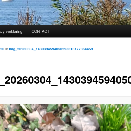
acy verklaring
CONTACT
320
in
img_20260304_1430394594050295313177364459
_20260304_143039459405